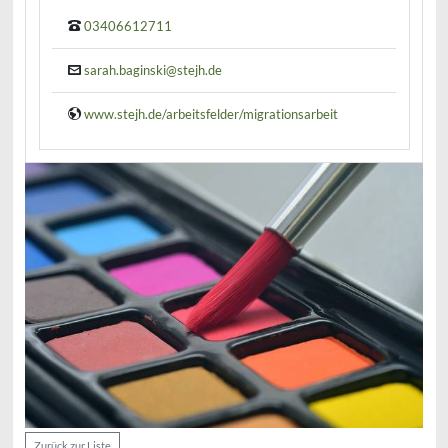
03406612711
sarah.baginski@stejh.de
www.stejh.de/arbeitsfelder/migrationsarbeit
Zurück zur Liste