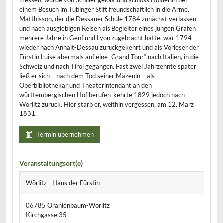
messen, wurde von Schiller gelobt und schloss Hölderlin bei
einem Besuch im Tübinger Stift freundschaftlich in die Arme.
Matthisson, der die Dessauer Schule 1784 zunächst verlassen
und nach ausgiebigen Reisen als Begleiter eines jungen Grafen
mehrere Jahre in Genf und Lyon zugebracht hatte, war 1794
wieder nach Anhalt-Dessau zurückgekehrt und als Vorleser der
Fürstin Luise abermals auf eine „Grand Tour“ nach Italien, in die
Schweiz und nach Tirol gegangen. Fast zwei Jahrzehnte später
ließ er sich – nach dem Tod seiner Mäzenin – als
Oberbibliothekar und Theaterintendant an den
württembergischen Hof berufen, kehrte 1829 jedoch nach
Wörlitz zurück. Hier starb er, weithin vergessen, am 12. März
1831.
Termin übernehmen
Veranstaltungsort(e)
Wörlitz - Haus der Fürstin
06785 Oranienbaum-Wörlitz
Kirchgasse 35