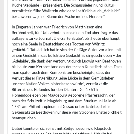
Küchengebäude – präsentiert. Die Schauspielerin und Kultur-
Vermittlerin Silke Wallstein wird dabei natürlich auch „Adelaide“
beschwören ... „eine Blume der Asche meines Herzens“.
In jüngeren Jahren war Friedrich von Matthisson eine
Berühmtheit, fünf Jahrzehnte nach seinem Tod aber fragte das
auflagenstarke Journal „Die Gartenlaube“, ob „heute überhaupt
noch eine Seele in Deutschland des Todten von Wörlitz
gedächte“. Tatsächlich hatte sich der fleißige Autor vor allem mit
einem Gedicht in das kollektive Gedächtnis eingeschrieben – der
„Adelaide“, die dank der Vertonung durch Ludwig van Beethoven
bis heute zum Kernbestand des deutschen Kunstlieds zählt. Dass
man später auch dem Komponisten bescheinigte, dass der
Verlust dieser Fingerübung „eine Lücke in dem Gemütsleben
unserer Nation Volkes hinterlassen würde“, verstärkt die
Bitternis des Befundes für den Dichter: Der 1761 in
Hohendodeleben bei Magdeburg geborene Pfarrerssohn, der
nach der Schulzeit in Magdeburg und dem Studium in Halle ab
1781 am Philanthropinum in Dessau unterrichtete, darf im
Gegensatz zu Beethoven nur diese vier Strophen Unsterblichkeit
beanspruchen.
Dabei konnte er sich einst mit Zeitgenossen wie Klopstock