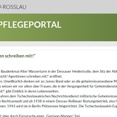
-ROSSLAU
 PFLEGEPORTAL
n schreiben mit!“
 Baudenkmal Alter Wasserturm in der Dessauer Heidestraße, dem Sitz der Abt
icht! Agentinnen schreiben mit!“ eröffnet.
n. Unwillkürlich denken wir an James Bond oder an die geheimnisumwobene Mat
as wissen wir vor allem über Frauen, die in der Vergangenheit für Geheimdienst
!“ gibt Einblick in deren Lebenswelten.
Jahren dem Tschechoslowakischen Nachrichtendienst militärische Geheimnisse a
gen Rechtsanwalt und ab 1938 in einem Dessau-Roßlauer Rüstungsbetrieb, also h
. 1943 wird sie in Berlin-Plötzensee hingerichtet. Die Tschechoslowakin Eugen
 aber durch Fürsprache eines „Gestapo-Mannes“ frei.