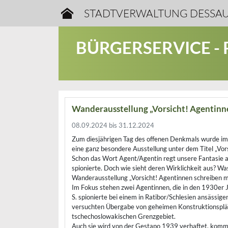
STADTVERWALTUNG DESSAU
BÜRGERSERVICE -
Wanderausstellung „Vorsicht! Agentinne
08.09.2024 bis 31.12.2024
Zum diesjährigen Tag des offenen Denkmals wurde im
eine ganz besondere Ausstellung unter dem Titel „Vors
Schon das Wort Agent/Agentin regt unsere Fantasie a
spionierte. Doch wie sieht deren Wirklichkeit aus? W
Wanderausstellung „Vorsicht! Agentinnen schreiben mit
Im Fokus stehen zwei Agentinnen, die in den 1930er 
S. spionierte bei einem in Ratibor/Schlesien ansässi
versuchten Übergabe von geheimen Konstruktionsplänen
tschechoslowakischen Grenzgebiet.
Auch sie wird von der Gestapo 1939 verhaftet, kommt