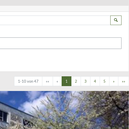
Such
1-10 von 47
««
«
1
2
3
4
5
»
»»