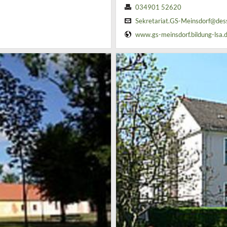
034901 52620
Sekretariat.GS-Meinsdorf@des
www.gs-meinsdorf.bildung-lsa.