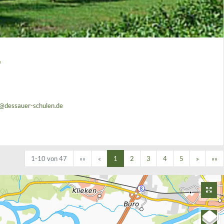
e
dessauer-schulen.de
1-10 von 47
««
«
1
2
3
4
5
»
»»