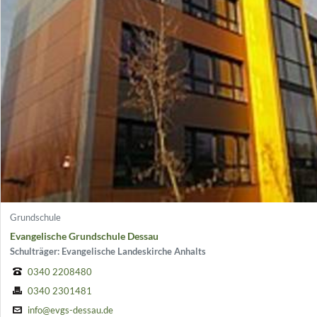
Grundschule
Evangelische Grundschule Dessau
Schulträger: Evangelische Landeskirche Anhalts
0340 2208480
0340 2301481
info@evgs-dessau.de