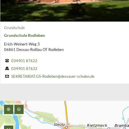
Grundschule
Grundschule Rodleben
Erich-Weinert-Weg 3
06861 Dessau-Roßlau OT Rodleben
034901 87622
034901 87632
SEKRETARIAT.GS-Rodleben@dessauer-schulen.de