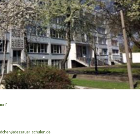
hen"
dchen@dessauer-schulen.de