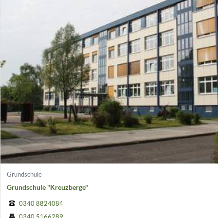
Grundschule
Grundschule "Kreuzberge"
0340 8824084
0340 5166289