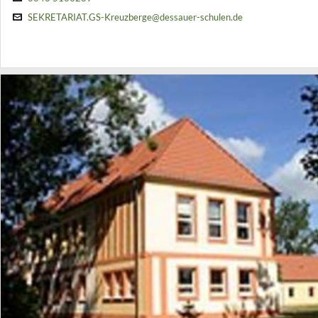
SEKRETARIAT.GS-Kreuzberge@dessauer-schulen.de